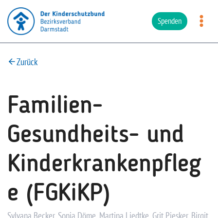
Zum
Inhalt
Spenden
springen
Zurück
Familien-
Gesundheits- und
Kinderkrankenpfleg
e (FGKiKP)
Sylvana Becker, Sonja Döme, Martina Liedtke, Grit Piesker, Birgit