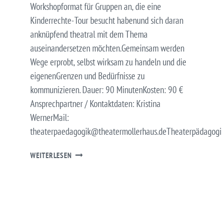
Workshopformat für Gruppen an, die eine
Kinderrechte-Tour besucht habenund sich daran
anknüpfend theatral mit dem Thema
auseinandersetzen möchten.Gemeinsam werden
Wege erprobt, selbst wirksam zu handeln und die
eigenenGrenzen und Bedürfnisse zu
kommunizieren. Dauer: 90 MinutenKosten: 90 €
Ansprechpartner / Kontaktdaten: Kristina
WernerMail:
theaterpaedagogik@theatermollerhaus.deTheaterpädagog
WORKSHOP
WEITERLESEN
FÜR
GRUPPEN
DER
KINDERRECHTE-
TOUR