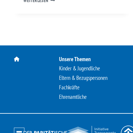
WEITERLESEN
FÜR
ELTERN
EINE
KAMPAGNE
DES
KINDERSCHUTZBUNDES
HESSEN
MIT
DER
Unsere Themen
MEDIENANSTALT
Kinder & Jugendliche
HESSEN
Eltern & Bezugspersonen
Fachkräfte
Ehrenamtliche